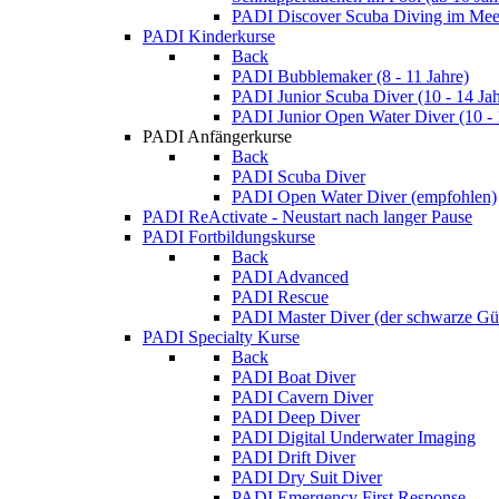
PADI Discover Scuba Diving im Meer
PADI Kinderkurse
Back
PADI Bubblemaker (8 - 11 Jahre)
PADI Junior Scuba Diver (10 - 14 Jah
PADI Junior Open Water Diver (10 - 
PADI Anfängerkurse
Back
PADI Scuba Diver
PADI Open Water Diver (empfohlen)
PADI ReActivate - Neustart nach langer Pause
PADI Fortbildungskurse
Back
PADI Advanced
PADI Rescue
PADI Master Diver (der schwarze Gür
PADI Specialty Kurse
Back
PADI Boat Diver
PADI Cavern Diver
PADI Deep Diver
PADI Digital Underwater Imaging
PADI Drift Diver
PADI Dry Suit Diver
PADI Emergency First Response