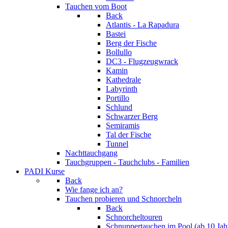
Tauchen vom Boot
Back
Atlantis - La Rapadura
Bastei
Berg der Fische
Bollullo
DC3 - Flugzeugwrack
Kamin
Kathedrale
Labyrinth
Portillo
Schlund
Schwarzer Berg
Semiramis
Tal der Fische
Tunnel
Nachttauchgang
Tauchgruppen - Tauchclubs - Familien
PADI Kurse
Back
Wie fange ich an?
Tauchen probieren und Schnorcheln
Back
Schnorcheltouren
Schnuppertauchen im Pool (ab 10 Jah