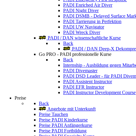
PADI Enriched Air Diver
PADI Night Diver
PADI DSMB - Delayed Surface Mark
PADI Tarrierung in Perfektion
PADI UW Navigator
PADI Wreck Diver
PADI / DAN wissenschaftliche Kurse
Back
PADI / DAN Deep-X Dekompres
Go PRO - PADI professionelle Kurse
Back
Internship - Ausbildung gegen Mitarbe
PADI Divemaster
PADI DSD Leader - für PADI Divem
PADI Assistent Instructor
PADI EFR Instructor
PADI Instructor Development Course
Preise
Back
Angebote mit Unterkunft
Preise Tauchen
Preise PADI Kinderkurse
Preise PADI Anfängerkurse
Preise PADI Fortbildung