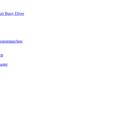
er Buoy Diver
sionstauchen
it
aster