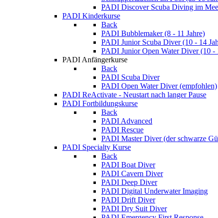
PADI Discover Scuba Diving im Meer
PADI Kinderkurse
Back
PADI Bubblemaker (8 - 11 Jahre)
PADI Junior Scuba Diver (10 - 14 Jah
PADI Junior Open Water Diver (10 - 
PADI Anfängerkurse
Back
PADI Scuba Diver
PADI Open Water Diver (empfohlen)
PADI ReActivate - Neustart nach langer Pause
PADI Fortbildungskurse
Back
PADI Advanced
PADI Rescue
PADI Master Diver (der schwarze Gür
PADI Specialty Kurse
Back
PADI Boat Diver
PADI Cavern Diver
PADI Deep Diver
PADI Digital Underwater Imaging
PADI Drift Diver
PADI Dry Suit Diver
PADI Emergency First Response