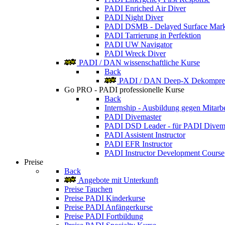
PADI Enriched Air Diver
PADI Night Diver
PADI DSMB - Delayed Surface Mark
PADI Tarrierung in Perfektion
PADI UW Navigator
PADI Wreck Diver
PADI / DAN wissenschaftliche Kurse
Back
PADI / DAN Deep-X Dekompres
Go PRO - PADI professionelle Kurse
Back
Internship - Ausbildung gegen Mitarbe
PADI Divemaster
PADI DSD Leader - für PADI Divem
PADI Assistent Instructor
PADI EFR Instructor
PADI Instructor Development Course
Preise
Back
Angebote mit Unterkunft
Preise Tauchen
Preise PADI Kinderkurse
Preise PADI Anfängerkurse
Preise PADI Fortbildung