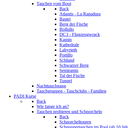
Tauchen vom Boot
Back
Atlantis - La Rapadura
Bastei
Berg der Fische
Bollullo
DC3 - Flugzeugwrack
Kamin
Kathedrale
Labyrinth
Portillo
Schlund
Schwarzer Berg
Semiramis
Tal der Fische
Tunnel
Nachttauchgang
Tauchgruppen - Tauchclubs - Familien
PADI Kurse
Back
Wie fange ich an?
Tauchen probieren und Schnorcheln
Back
Schnorcheltouren
Schnuppertauchen im Pool (ab 10 Jah