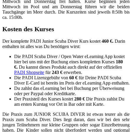
Mittwoch und Donnerstag frei halten. Kurse beginnen jeden
Mittwoch im Pool und am Donnerstag führen wir die beiden
Tauchgänge im Meer durch. Die Kurszeiten sind jeweils 8:50h bis
ca. 15:00h.
Kosten des Kurses
Der komplette PADI Junior Scuba Diver Kurs kostet
460 €
.
Darin
enthalten ist alles was Du benötigen wirst:
Die PADI Scuba Diver / Open Water eLearning App kostet
hier bei uns mit der Buchung eines kompletten Kurses
180
€.
Du kannst dieses Produkt auch direkt auf der offiziellen
PADI Shopseite
für
243 €
erwerben.
Die PADI Lizenzgebühr von
60 €
für Deine PADI Scuba
Diver E-Card ist bereits im Preis der eLearning App enthalten.
Du zahlst das eLearning bei bei Buchung per Überweisung
oder per Paypal oder Kreditkarte.
Der Praxisteil des Kurses kostet
280 €
Die Praxis zahlst Du
am ersten Kurstag vor Ort in Bar oder mit Karte.
Die Praxis zum JUNIOR SCUBA DIVER ist etwas teurer als die
Praxis zum Scuba Diver. Dies liegt daran, dass wir bei den sehr
jungen Teilnehmern nur kleine Gruppen oder sogar Einzelbetruung
haben. Die Kinder sollen nicht überfordert werden und optiomal