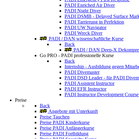
PADI Enriched Air Diver
PADI Night Diver
PADI DSMB - Delayed Surface Mark
PADI Tarrierung in Perfektion
PADI UW Navigator
PADI Wreck Diver
PADI / DAN wissenschaftliche Kurse
Back
PADI / DAN Deep-X Dekompres
Go PRO - PADI professionelle Kurse
Back
Internship - Ausbildung gegen Mitarbe
PADI Divemaster
PADI DSD Leader - für PADI Divem
PADI Assistent Instructor
PADI EFR Instructor
PADI Instructor Development Course
Preise
Back
Angebote mit Unterkunft
Preise Tauchen
Preise PADI Kinderkurse
Preise PADI Anfängerkurse
Preise PADI Fortbildung