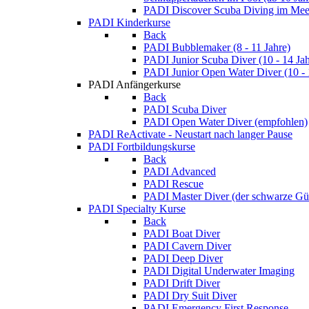
PADI Discover Scuba Diving im Meer
PADI Kinderkurse
Back
PADI Bubblemaker (8 - 11 Jahre)
PADI Junior Scuba Diver (10 - 14 Jah
PADI Junior Open Water Diver (10 - 
PADI Anfängerkurse
Back
PADI Scuba Diver
PADI Open Water Diver (empfohlen)
PADI ReActivate - Neustart nach langer Pause
PADI Fortbildungskurse
Back
PADI Advanced
PADI Rescue
PADI Master Diver (der schwarze Gür
PADI Specialty Kurse
Back
PADI Boat Diver
PADI Cavern Diver
PADI Deep Diver
PADI Digital Underwater Imaging
PADI Drift Diver
PADI Dry Suit Diver
PADI Emergency First Response