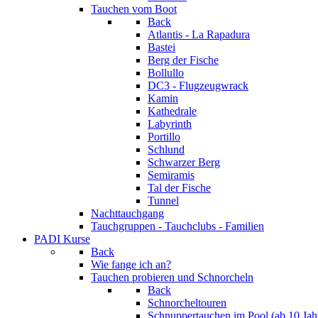
Tauchen vom Boot
Back
Atlantis - La Rapadura
Bastei
Berg der Fische
Bollullo
DC3 - Flugzeugwrack
Kamin
Kathedrale
Labyrinth
Portillo
Schlund
Schwarzer Berg
Semiramis
Tal der Fische
Tunnel
Nachttauchgang
Tauchgruppen - Tauchclubs - Familien
PADI Kurse
Back
Wie fange ich an?
Tauchen probieren und Schnorcheln
Back
Schnorcheltouren
Schnuppertauchen im Pool (ab 10 Jah