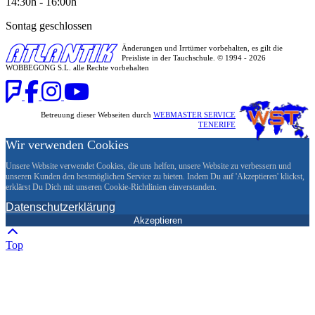
14:30h - 16:00h
Sontag geschlossen
Änderungen und Irrtümer vorbehalten, es gilt die
Preisliste in der Tauchschule. © 1994 - 2026
WOBBEGONG S.L. alle Rechte vorbehalten
Betreuung dieser Webseiten durch
WEBMASTER SERVICE
TENERIFE
Wir verwenden Cookies
Unsere Website verwendet Cookies, die uns helfen, unsere Website zu verbessern und
unseren Kunden den bestmöglichen Service zu bieten. Indem Du auf 'Akzeptieren' klickst,
erklärst Du Dich mit unseren Cookie-Richtlinien einverstanden.
Datenschutzerklärung
Akzeptieren
Top