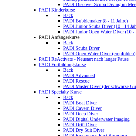
PADI Discover Scuba Diving im Meer
PADI Kinderkurse
Back
PADI Bubblemaker (8 - 11 Jahre)
PADI Junior Scuba Diver (10 - 14 Jah
PADI Junior Open Water Diver (10 - 
PADI Anfängerkurse
Back
PADI Scuba Diver
PADI Open Water Diver (empfohlen)
PADI ReActivate - Neustart nach langer Pause
PADI Fortbildungskurse
Back
PADI Advanced
PADI Rescue
PADI Master Diver (der schwarze Gür
PADI Specialty Kurse
Back
PADI Boat Diver
PADI Cavern Diver
PADI Deep Diver
PADI Digital Underwater Imaging
PADI Drift Diver
PADI Dry Suit Diver
PADI Emergency First Response