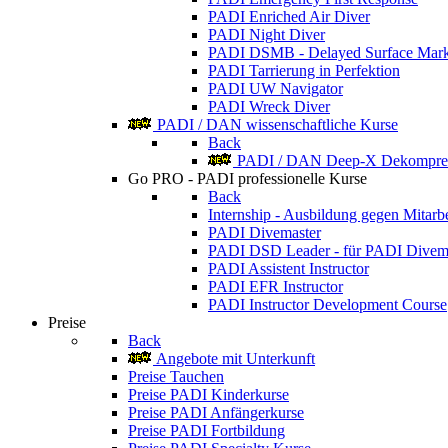
PADI Enriched Air Diver
PADI Night Diver
PADI DSMB - Delayed Surface Mark
PADI Tarrierung in Perfektion
PADI UW Navigator
PADI Wreck Diver
PADI / DAN wissenschaftliche Kurse
Back
PADI / DAN Deep-X Dekompres
Go PRO - PADI professionelle Kurse
Back
Internship - Ausbildung gegen Mitarbe
PADI Divemaster
PADI DSD Leader - für PADI Divem
PADI Assistent Instructor
PADI EFR Instructor
PADI Instructor Development Course
Preise
Back
Angebote mit Unterkunft
Preise Tauchen
Preise PADI Kinderkurse
Preise PADI Anfängerkurse
Preise PADI Fortbildung