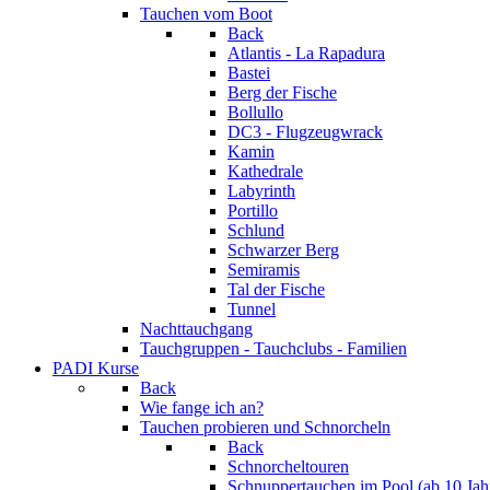
Tauchen vom Boot
Back
Atlantis - La Rapadura
Bastei
Berg der Fische
Bollullo
DC3 - Flugzeugwrack
Kamin
Kathedrale
Labyrinth
Portillo
Schlund
Schwarzer Berg
Semiramis
Tal der Fische
Tunnel
Nachttauchgang
Tauchgruppen - Tauchclubs - Familien
PADI Kurse
Back
Wie fange ich an?
Tauchen probieren und Schnorcheln
Back
Schnorcheltouren
Schnuppertauchen im Pool (ab 10 Jah