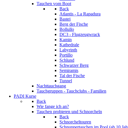
Tauchen vom Boot
Back
Atlantis - La Rapadura
Bastei
Berg der Fische
Bollullo
DC3 - Flugzeugwrack
Kamin
Kathedrale
Labyrinth
Portillo
Schlund
Schwarzer Berg
Semiramis
Tal der Fische
Tunnel
Nachttauchgang
Tauchgruppen - Tauchclubs - Familien
PADI Kurse
Back
Wie fange ich an?
Tauchen probieren und Schnorcheln
Back
Schnorcheltouren
Schnuppertauchen im Pool (ab 10 Jah