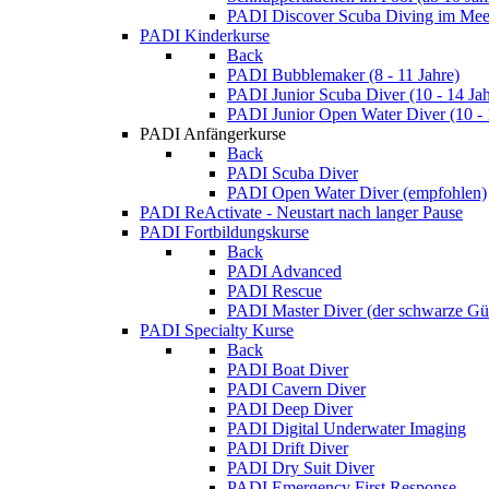
PADI Discover Scuba Diving im Meer
PADI Kinderkurse
Back
PADI Bubblemaker (8 - 11 Jahre)
PADI Junior Scuba Diver (10 - 14 Jah
PADI Junior Open Water Diver (10 - 
PADI Anfängerkurse
Back
PADI Scuba Diver
PADI Open Water Diver (empfohlen)
PADI ReActivate - Neustart nach langer Pause
PADI Fortbildungskurse
Back
PADI Advanced
PADI Rescue
PADI Master Diver (der schwarze Gür
PADI Specialty Kurse
Back
PADI Boat Diver
PADI Cavern Diver
PADI Deep Diver
PADI Digital Underwater Imaging
PADI Drift Diver
PADI Dry Suit Diver
PADI Emergency First Response