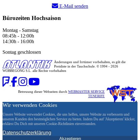
E-Mail senden
Bürozeiten Hochsaison
Montag - Samstag
08:45h - 12:00h
14:30h - 16:00h
Sontag geschlossen
Änderungen und Irrtümer vorbehalten, es gilt die
Preisliste in der Tauchschule. © 1994 - 2026
WOBBEGONG S.L. alle Rechte vorbehalten
Betreuung dieser Webseiten durch
WEBMASTER SERVICE
TENERIFE
Wir verwenden Cookies
Unsere Website verwendet Cookies, die uns helfen, unsere Website zu verbessern und
unseren Kunden den bestmöglichen Service zu bieten. Indem Du auf 'Akzeptieren' klickst,
erklärst Du Dich mit unseren Cookie-Richtlinien einverstanden.
Datenschutzerklärung
Akzeptieren