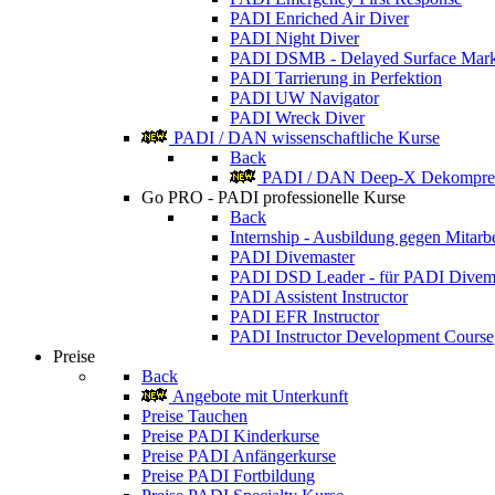
PADI Enriched Air Diver
PADI Night Diver
PADI DSMB - Delayed Surface Mark
PADI Tarrierung in Perfektion
PADI UW Navigator
PADI Wreck Diver
PADI / DAN wissenschaftliche Kurse
Back
PADI / DAN Deep-X Dekompres
Go PRO - PADI professionelle Kurse
Back
Internship - Ausbildung gegen Mitarbe
PADI Divemaster
PADI DSD Leader - für PADI Divem
PADI Assistent Instructor
PADI EFR Instructor
PADI Instructor Development Course
Preise
Back
Angebote mit Unterkunft
Preise Tauchen
Preise PADI Kinderkurse
Preise PADI Anfängerkurse
Preise PADI Fortbildung