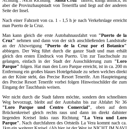
Achtung : Nicht Richtung
"Santa Cruz"
fahren, klingt ähnlich, ist
aber die Provinzhauptstadt von Teneriffa und liegt auf der anderen
Seite der Insel.
Nach einer Fahrzeit von ca. 1 - 1,5 h je nach Verkehrslage erreicht
man Puerto de la Cruz.
Man kann gleich die erste Autobahnausfahrt von
"Puerto de la
Cruz"
nehmen und dann von der sich anschließenden Landstraße
an der Abzweigung
"Puerto de la Cruz por el Botanico"
abbiegen. Der Weg führt durch die ganze Stadt und man erhält
gleich den ersten Eindruck von Puerto. Um zur Tauchschule zu
gelangen, einfach in der Stadt der Ausschilderung zum
"Loro
Parque"
folgen. Hat man den Loro Parque erreicht, ist in ca. 200 m
Entfernung ein großes blaues Hotelgebäude zu sehen welches direkt
an der Küste steht, das Precise Resort Tenerife. Am Haupteingang
des Precise Resort Tenerife vorbei folgen Hinweisschilder die zum
Eingang der Tauchbasis weisen.
Wer nicht durch die Stadt fahren möchte, sondern den schnellsten
Weg bevorzugt, bleibt auf der Autobahn bis zur Abfahrt Nr 36
"Loro Parque und Centro Comercial"
, oben auf dem
Brückenkreisel gleich rechts raus und dann im direkt dahinter
liegenden Kreisel links raus Richtung
"La Vera und Loro
Parque"
. Nach durchfahren des Ortsteils La Vera kommt nach ca.
1km ein weiterer Kreisel. (Ab hier ist der Weg ist NICHT IM NAVI