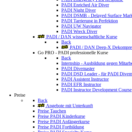
PADI Enriched Air Diver
PADI Night Diver
PADI DSMB - Delayed Surface Mark
PADI Tarrierung in Perfektion
PADI UW Navigator
PADI Wreck Diver
PADI / DAN wissenschaftliche Kurse
Back
PADI / DAN Deep-X Dekompres
Go PRO - PADI professionelle Kurse
Back
Internship - Ausbildung gegen Mitarbe
PADI Divemaster
PADI DSD Leader - für PADI Divem
PADI Assistent Instructor
PADI EFR Instructor
PADI Instructor Development Course
Preise
Back
Angebote mit Unterkunft
Preise Tauchen
Preise PADI Kinderkurse
Preise PADI Anfängerkurse
Preise PADI Fortbildung