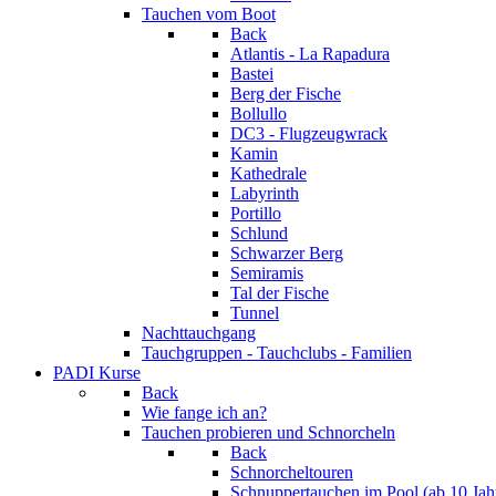
Tauchen vom Boot
Back
Atlantis - La Rapadura
Bastei
Berg der Fische
Bollullo
DC3 - Flugzeugwrack
Kamin
Kathedrale
Labyrinth
Portillo
Schlund
Schwarzer Berg
Semiramis
Tal der Fische
Tunnel
Nachttauchgang
Tauchgruppen - Tauchclubs - Familien
PADI Kurse
Back
Wie fange ich an?
Tauchen probieren und Schnorcheln
Back
Schnorcheltouren
Schnuppertauchen im Pool (ab 10 Jah