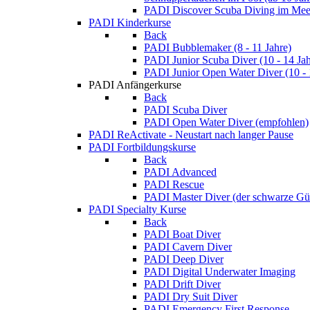
PADI Discover Scuba Diving im Meer
PADI Kinderkurse
Back
PADI Bubblemaker (8 - 11 Jahre)
PADI Junior Scuba Diver (10 - 14 Jah
PADI Junior Open Water Diver (10 - 
PADI Anfängerkurse
Back
PADI Scuba Diver
PADI Open Water Diver (empfohlen)
PADI ReActivate - Neustart nach langer Pause
PADI Fortbildungskurse
Back
PADI Advanced
PADI Rescue
PADI Master Diver (der schwarze Gür
PADI Specialty Kurse
Back
PADI Boat Diver
PADI Cavern Diver
PADI Deep Diver
PADI Digital Underwater Imaging
PADI Drift Diver
PADI Dry Suit Diver
PADI Emergency First Response