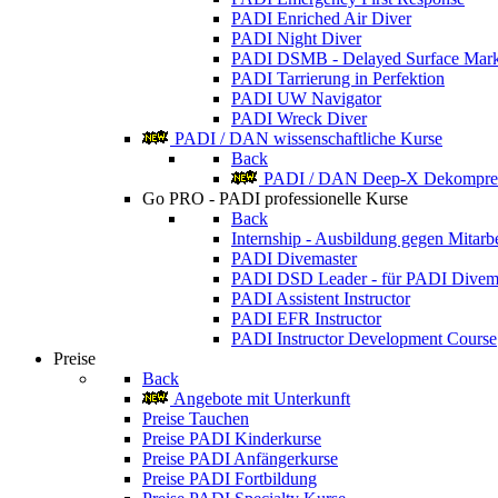
PADI Enriched Air Diver
PADI Night Diver
PADI DSMB - Delayed Surface Mark
PADI Tarrierung in Perfektion
PADI UW Navigator
PADI Wreck Diver
PADI / DAN wissenschaftliche Kurse
Back
PADI / DAN Deep-X Dekompres
Go PRO - PADI professionelle Kurse
Back
Internship - Ausbildung gegen Mitarbe
PADI Divemaster
PADI DSD Leader - für PADI Divem
PADI Assistent Instructor
PADI EFR Instructor
PADI Instructor Development Course
Preise
Back
Angebote mit Unterkunft
Preise Tauchen
Preise PADI Kinderkurse
Preise PADI Anfängerkurse
Preise PADI Fortbildung