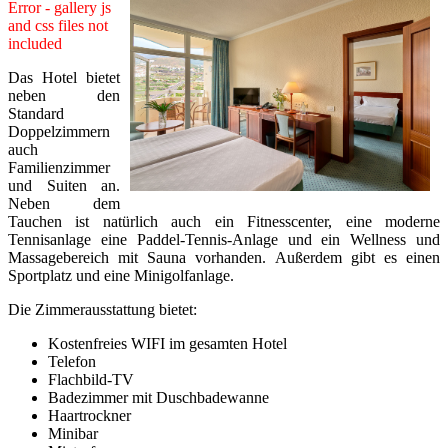
Error - gallery js
and css files not
included
Das Hotel bietet
neben den
Standard
Doppelzimmern
auch
Familienzimmer
und Suiten an.
Neben dem
Tauchen ist natürlich auch ein Fitnesscenter, eine moderne
Tennisanlage eine Paddel-Tennis-Anlage und ein Wellness und
Massagebereich mit Sauna vorhanden. Außerdem gibt es einen
Sportplatz und eine Minigolfanlage.
Die Zimmerausstattung bietet:
Kostenfreies WIFI im gesamten Hotel
Telefon
Flachbild-TV
Badezimmer mit Duschbadewanne
Haartrockner
Minibar