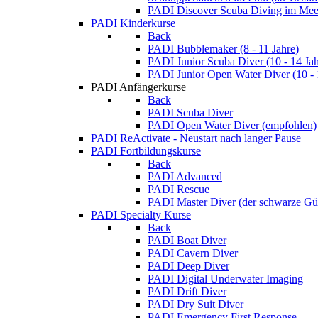
PADI Discover Scuba Diving im Meer
PADI Kinderkurse
Back
PADI Bubblemaker (8 - 11 Jahre)
PADI Junior Scuba Diver (10 - 14 Jah
PADI Junior Open Water Diver (10 - 
PADI Anfängerkurse
Back
PADI Scuba Diver
PADI Open Water Diver (empfohlen)
PADI ReActivate - Neustart nach langer Pause
PADI Fortbildungskurse
Back
PADI Advanced
PADI Rescue
PADI Master Diver (der schwarze Gür
PADI Specialty Kurse
Back
PADI Boat Diver
PADI Cavern Diver
PADI Deep Diver
PADI Digital Underwater Imaging
PADI Drift Diver
PADI Dry Suit Diver
PADI Emergency First Response