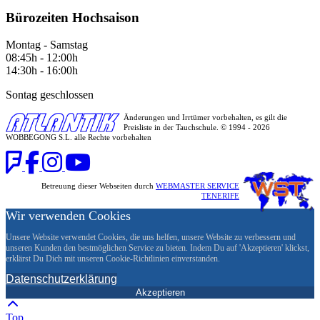
Bürozeiten Hochsaison
Montag - Samstag
08:45h - 12:00h
14:30h - 16:00h
Sontag geschlossen
Änderungen und Irrtümer vorbehalten, es gilt die
Preisliste in der Tauchschule. © 1994 - 2026
WOBBEGONG S.L. alle Rechte vorbehalten
Betreuung dieser Webseiten durch
WEBMASTER SERVICE
TENERIFE
Wir verwenden Cookies
Unsere Website verwendet Cookies, die uns helfen, unsere Website zu verbessern und
unseren Kunden den bestmöglichen Service zu bieten. Indem Du auf 'Akzeptieren' klickst,
erklärst Du Dich mit unseren Cookie-Richtlinien einverstanden.
Datenschutzerklärung
Akzeptieren
Top