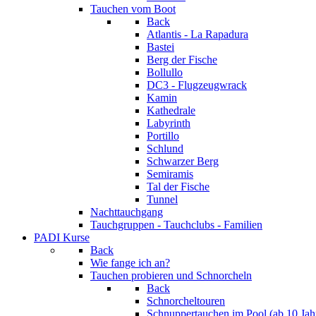
Tauchen vom Boot
Back
Atlantis - La Rapadura
Bastei
Berg der Fische
Bollullo
DC3 - Flugzeugwrack
Kamin
Kathedrale
Labyrinth
Portillo
Schlund
Schwarzer Berg
Semiramis
Tal der Fische
Tunnel
Nachttauchgang
Tauchgruppen - Tauchclubs - Familien
PADI Kurse
Back
Wie fange ich an?
Tauchen probieren und Schnorcheln
Back
Schnorcheltouren
Schnuppertauchen im Pool (ab 10 Jah