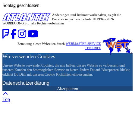
Sontag geschlossen
Änderungen und Irrtümer vorbehalten, es gilt die
Preisliste in der Tauchschule. © 1994 - 2026
WOBBEGONG S.L. alle Rechte vorbehalten
Betreuung dieser Webseiten durch
WEBMASTER SERVICE
TENERIFE
Wir verwenden Cookies
Unsere Website verwendet Cookies, die uns helfen, unsere Website zu verbessern und
unseren Kunden den bestmöglichen Service zu bieten. Indem Du auf 'Akzeptieren' klickst,
erklärst Du Dich mit unseren Cookie-Richtlinien einverstanden.
Datenschutzerklärung
Akzeptieren
Top