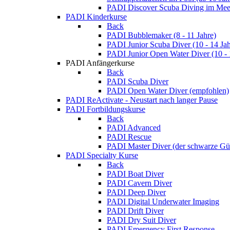
PADI Discover Scuba Diving im Meer
PADI Kinderkurse
Back
PADI Bubblemaker (8 - 11 Jahre)
PADI Junior Scuba Diver (10 - 14 Jah
PADI Junior Open Water Diver (10 - 
PADI Anfängerkurse
Back
PADI Scuba Diver
PADI Open Water Diver (empfohlen)
PADI ReActivate - Neustart nach langer Pause
PADI Fortbildungskurse
Back
PADI Advanced
PADI Rescue
PADI Master Diver (der schwarze Gür
PADI Specialty Kurse
Back
PADI Boat Diver
PADI Cavern Diver
PADI Deep Diver
PADI Digital Underwater Imaging
PADI Drift Diver
PADI Dry Suit Diver
PADI Emergency First Response