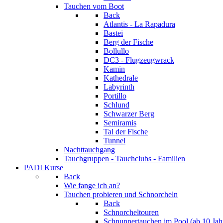
Tauchen vom Boot
Back
Atlantis - La Rapadura
Bastei
Berg der Fische
Bollullo
DC3 - Flugzeugwrack
Kamin
Kathedrale
Labyrinth
Portillo
Schlund
Schwarzer Berg
Semiramis
Tal der Fische
Tunnel
Nachttauchgang
Tauchgruppen - Tauchclubs - Familien
PADI Kurse
Back
Wie fange ich an?
Tauchen probieren und Schnorcheln
Back
Schnorcheltouren
Schnuppertauchen im Pool (ab 10 Jah