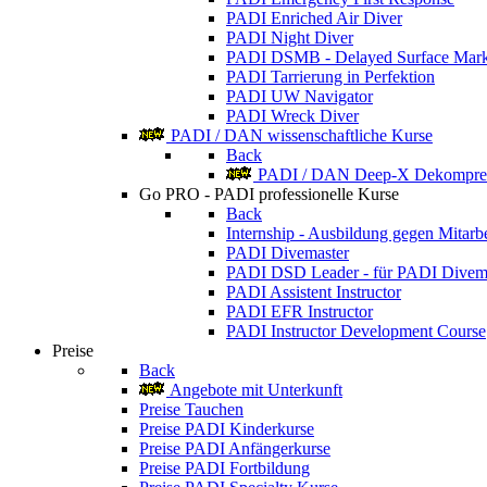
PADI Enriched Air Diver
PADI Night Diver
PADI DSMB - Delayed Surface Mark
PADI Tarrierung in Perfektion
PADI UW Navigator
PADI Wreck Diver
PADI / DAN wissenschaftliche Kurse
Back
PADI / DAN Deep-X Dekompres
Go PRO - PADI professionelle Kurse
Back
Internship - Ausbildung gegen Mitarbe
PADI Divemaster
PADI DSD Leader - für PADI Divem
PADI Assistent Instructor
PADI EFR Instructor
PADI Instructor Development Course
Preise
Back
Angebote mit Unterkunft
Preise Tauchen
Preise PADI Kinderkurse
Preise PADI Anfängerkurse
Preise PADI Fortbildung